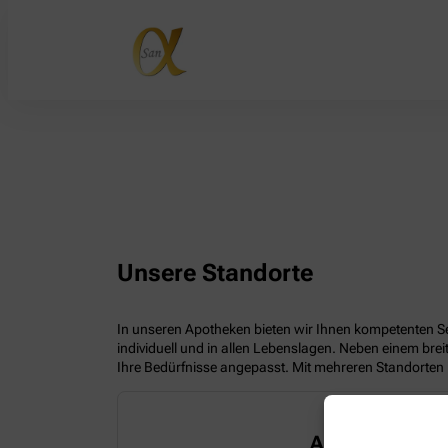
Unsere Standorte
In unseren Apotheken bieten wir Ihnen kompetenten Ser
individuell und in allen Lebenslagen. Neben einem br
Ihre Bedürfnisse angepasst. Mit mehreren Standorten 
Alpha San Ap