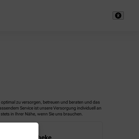
e optimal zu versorgen, betreuen und beraten und das
assendem Service ist unsere Versorgung individuell an
stets in Ihrer Nähe, wenn Sie uns brauchen.
t. Urban-Apotheke