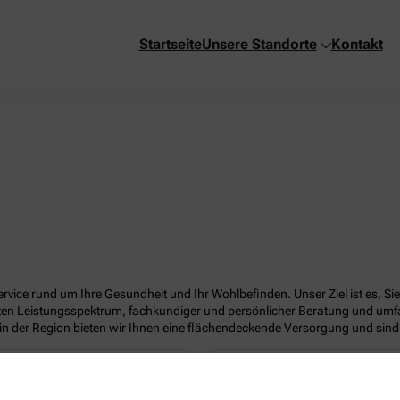
Startseite
Unsere Standorte
Kontakt
vice rund um Ihre Gesundheit und Ihr Wohlbefinden. Unser Ziel ist es, Si
eiten Leistungsspektrum, fachkundiger und persönlicher Beratung und umf
in der Region bieten wir Ihnen eine flächendeckende Versorgung und sind 
otheke
S