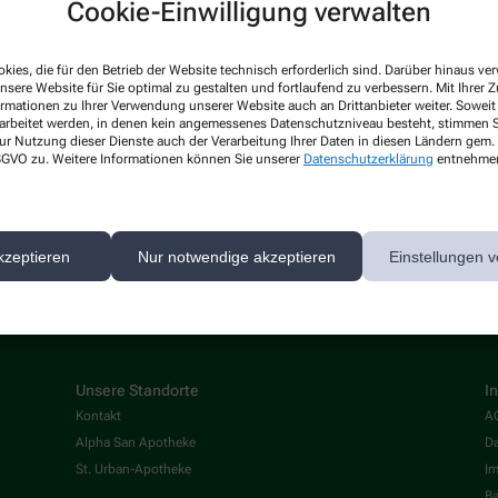
Cookie-Einwilligung verwalten
Ge
kies, die für den Betrieb der Website technisch erforderlich sind. Darüber hinaus v
en
83
nsere Website für Sie optimal zu gestalten und fortlaufend zu verbessern. Mit Ihrer
ormationen zu Ihrer Verwendung unserer Website auch an Drittanbieter weiter. Soweit
655
Te
rarbeitet werden, in denen kein angemessenes Datenschutzniveau besteht, stimmen Si
Fa
ur Nutzung dieser Dienste auch der Verarbeitung Ihrer Daten in diesen Ländern gem. 
otheke@web.de
Em
 DSGVO zu. Weitere Informationen können Sie unserer
Datenschutzerklärung
entnehme
kzeptieren
Nur notwendige akzeptieren
Einstellungen v
Unsere Standorte
I
Kontakt
A
Alpha San Apotheke
Da
St. Urban-Apotheke
I
Ba