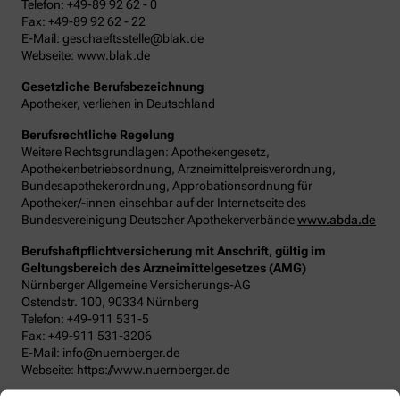
Telefon: +49-89 92 62 - 0
Fax: +49-89 92 62 - 22
E-Mail: geschaeftsstelle@blak.de
Webseite: www.blak.de
Gesetzliche Berufsbezeichnung
Apotheker, verliehen in Deutschland
Berufsrechtliche Regelung
Weitere Rechtsgrundlagen: Apothekengesetz,
Apothekenbetriebsordnung, Arzneimittelpreisverordnung,
Bundesapothekerordnung, Approbationsordnung für
Apotheker/-innen einsehbar auf der Internetseite des
Bundesvereinigung Deutscher Apothekerverbände
www.abda.de
Berufshaftpflichtversicherung mit Anschrift, gültig im
Geltungsbereich des Arzneimittelgesetzes (AMG)
Nürnberger Allgemeine Versicherungs-AG
Ostendstr. 100, 90334 Nürnberg
Telefon: +49-911 531-5
Fax: +49-911 531-3206
E-Mail: info@nuernberger.de
Webseite: https://www.nuernberger.de