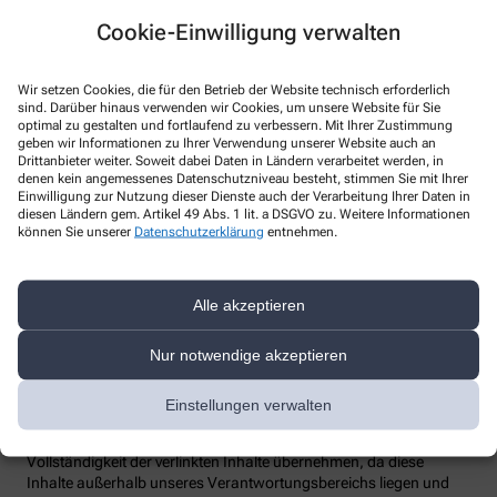
Datenschutzbeauftragter
:
Den/Die betriebliche/-n Datenschutzbeauftragte/-n unserer
Cookie-Einwilligung verwalten
Apotheke können Sie hier erreichen:
DeltaMed Süd GmbH & Co. KG
Untere Gasse 9, 71642 Ludwigsburg
Wir setzen Cookies, die für den Betrieb der Website technisch erforderlich
Telefon
:
+49-7141974570
sind. Darüber hinaus verwenden wir Cookies, um unsere Website für Sie
optimal zu gestalten und fortlaufend zu verbessern. Mit Ihrer Zustimmung
Fax
:
+49-71419745714
geben wir Informationen zu Ihrer Verwendung unserer Website auch an
Email
:
info@deltamedsued.de
Drittanbieter weiter. Soweit dabei Daten in Ländern verarbeitet werden, in
Website
:
www.deltamedsued.de
denen kein angemessenes Datenschutzniveau besteht, stimmen Sie mit Ihrer
Einwilligung zur Nutzung dieser Dienste auch der Verarbeitung Ihrer Daten in
Weitere Hinweise
diesen Ländern gem. Artikel 49 Abs. 1 lit. a DSGVO zu. Weitere Informationen
können Sie unserer
Datenschutzerklärung
entnehmen.
Streitschlichtung
Wir sind weder verpflichtet noch bereit, an einem
Streitbeilegungsverfahren vor einer Verbraucherschlichtungsstelle
Alle akzeptieren
teilzunehmen.
Nur notwendige akzeptieren
Haftung
Wir sind für unsere Inhalte verantwortlich. Alle Inhalte werden mit
der gebotenen Sorgfalt und nach bestem Wissen erstellt. Soweit
Einstellungen verwalten
wir mittels Links auf Internetseiten Dritter verweisen, können wir
keine Gewähr für die fortwährende Aktualität, Richtigkeit und
Vollständigkeit der verlinkten Inhalte übernehmen, da diese
Inhalte außerhalb unseres Verantwortungsbereichs liegen und