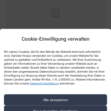
Cookie-Einwilligung verwalten
Hello world!
Wir setzen Cookies, die für den Betrieb der Website technisch erforderlich
sind. Darüber hinaus verwenden wir Cookies, um unsere Website für Sie
Welcome to WordPress on Azure Sites. This is your first
optimal zu gestalten und fortlaufend zu verbessern. Mit Ihrer Zustimmung
post. Edit or delete it, then start writing!
geben wir Informationen zu Ihrer Verwendung unserer Website auch an
Drittanbieter weiter. Soweit dabei Daten in Ländern verarbeitet werden, in
Mehr Lesen
denen kein angemessenes Datenschutzniveau besteht, stimmen Sie mit Ihrer
Einwilligung zur Nutzung dieser Dienste auch der Verarbeitung Ihrer Daten in
diesen Ländern gem. Artikel 49 Abs. 1 lit. a DSGVO zu. Weitere Informationen
können Sie unserer
Datenschutzerklärung
entnehmen.
Kontakt
Alle akzeptieren
Alpha San Apotheke
Nur notwendige akzeptieren