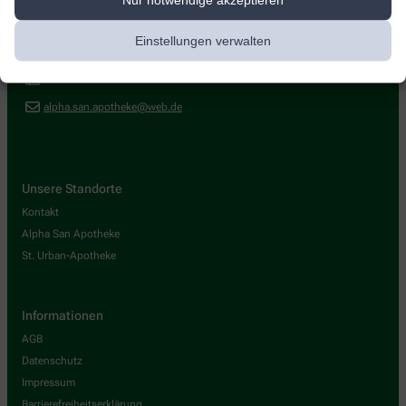
Salzburger Str. 52
,
83071
Stephanskirchen
Einstellungen verwalten
08031-3525655
08031-3525656
alpha.san.apotheke@web.de
Unsere Standorte
Kontakt
Alpha San Apotheke
St. Urban-Apotheke
Informationen
AGB
Datenschutz
Impressum
Barrierefreiheitserklärung