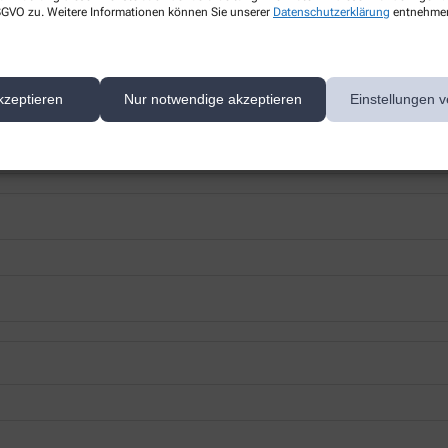
 DSGVO zu. Weitere Informationen können Sie unserer
Datenschutzerklärung
entnehme
 nächsten Besuch bei uns in der Apotheke abholen.
kzeptieren
Nur notwendige akzeptieren
Einstellungen v