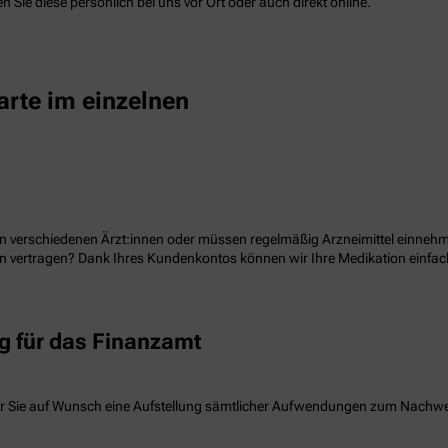
 Sie diese persönlich bei uns vor Ort oder auch direkt online.
arte im einzelnen
n verschiedenen Ärzt:innen oder müssen regelmäßig Arzneimittel einnehme
ion vertragen? Dank Ihres Kundenkontos können wir Ihre Medikation einf
 für das Finanzamt
r Sie auf Wunsch eine Aufstellung sämtlicher Aufwendungen zum Nachw