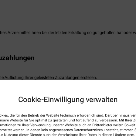
es Arzneimittel Ihnen bei der letzten Erkältung so gut geholfen hat oder 
Zuzahlungen
e Auflistung Ihrer geleisteten Zuzahlungen erstellen.
freiung
Cookie-Einwilligung verwalten
kies, die für den Betrieb der Website technisch erforderlich sind. Darüber hinaus v
die Befreiung der gesetzlichen Zuzahlung haben, können wir diese Info s
nsere Website für Sie optimal zu gestalten und fortlaufend zu verbessern. Mit Ihrer
ormationen zu Ihrer Verwendung unserer Website auch an Drittanbieter weiter. Soweit
rarbeitet werden, in denen kein angemessenes Datenschutzniveau besteht, stimmen Si
ur Nutzung dieser Dienste auch der Verarbeitung Ihrer Daten in diesen Ländern gem. 