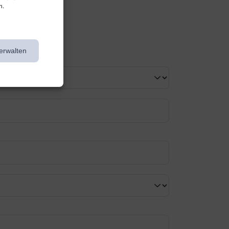
n.
erwalten