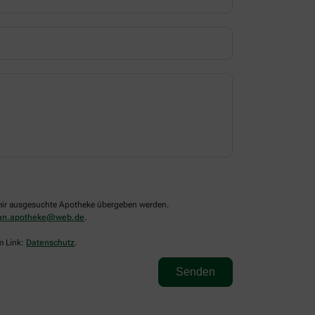
n mir ausgesuchte Apotheke übergeben werden.
san.apotheke@web.de
.
m Link:
Datenschutz
.